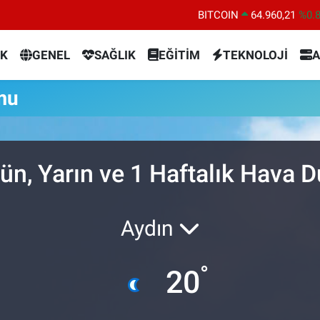
BITCOIN
64.960,21
%0.
DOLAR
47,7436
%0.
K
GENEL
SAĞLIK
EĞİTİM
TEKNOLOJİ
A
EURO
55,2510
%0.
STERLİN
64,4811
%0.
mu
GRAM ALTIN
6648.99
%2.
BİST100
13.773
%-
ün, Yarın ve 1 Haftalık Hava 
Aydın
°
20