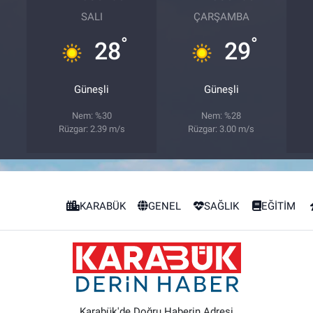
SALI
ÇARŞAMBA
°
°
28
29
Güneşli
Güneşli
Nem: %30
Nem: %28
Rüzgar: 2.39 m/s
Rüzgar: 3.00 m/s
KARABÜK
GENEL
SAĞLIK
EĞİTİM
Karabük'de Doğru Haberin Adresi