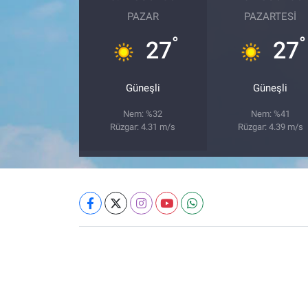
PAZAR
PAZARTESI
°
°
27
27
Güneşli
Güneşli
Nem: %32
Nem: %41
Rüzgar: 4.31 m/s
Rüzgar: 4.39 m/s