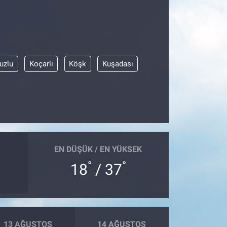
uzlu
Koçarlı
Köşk
Kuşadası
EN DÜŞÜK / EN YÜKSEK
°
°
18
/ 37
13 AĞUSTOS
14 AĞUSTOS