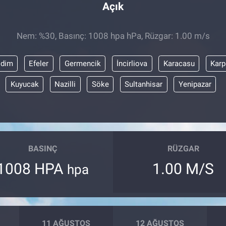
Açık
Nem: %30, Basınç: 1008 hpa hPa, Rüzgar: 1.00 m/s
idim
Efeler
Germencik
İncirliova
Karacasu
Karp
Kuyucak
Nazilli
Söke
Sultanhisar
Yenipazar
BASINÇ
RÜZGAR
1008 HPA
1.00 M/S
hpa
11 AĞUSTOS
12 AĞUSTOS