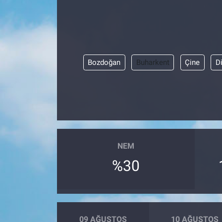
Bozdoğan
Buharkent
Çine
D
NEM
%30
09 AĞUSTOS
10 AĞUSTOS