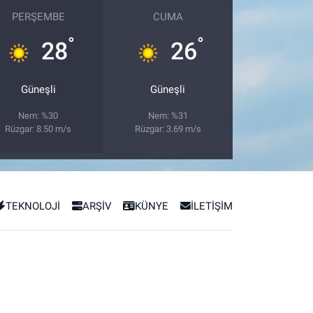
PERŞEMBE
CUMA
°
°
28
26
Güneşli
Güneşli
Nem: %30
Nem: %31
Rüzgar: 8.50 m/s
Rüzgar: 3.69 m/s
TEKNOLOJİ
ARŞİV
KÜNYE
İLETİŞİM