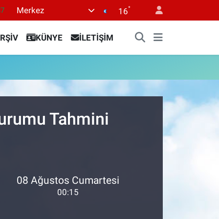
°
Merkez
87
16
18
RŞİV
KÜNYE
İLETİŞİM
32
38
59
19
Durumu Tahmini
08 Ağustos Cumartesi
00:15