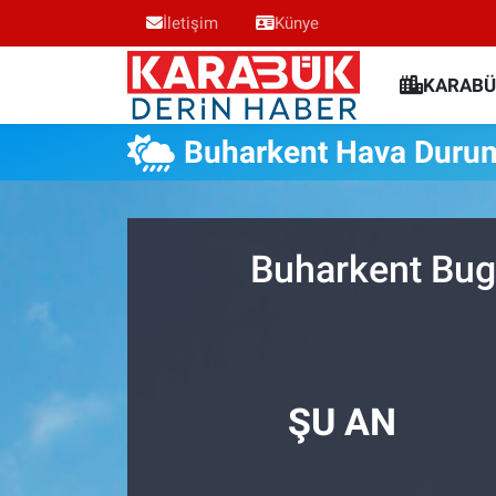
İletişim
Künye
Karabük Nöbetçi Eczaneler
KARABÜ
Karabük Hava Durumu
Buharkent Hava Duru
Karabük Trafik Yoğunluk Haritası
Süper Lig Puan Durumu ve Fikstür
Buharkent Bug
Tüm Manşetler
Son Dakika Haberleri
ŞU AN
Haber Arşivi