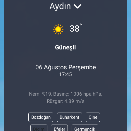
Aydın
°
38
Güneşli
06 Ağustos Perşembe
17:45
Nem: %19, Basınç: 1006 hpa hPa,
Rüzgar: 4.89 m/s
Bozdoğan
Buharkent
Çine
Didim
Efeler
Germencik