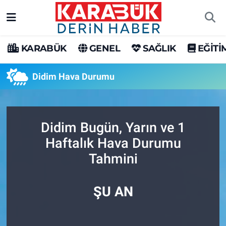
Karabük Nöbetçi Eczaneler
KARABÜK
GENEL
SAĞLIK
EĞİTİ
Karabük Hava Durumu
Didim Hava Durumu
Karabük Trafik Yoğunluk Haritası
Süper Lig Puan Durumu ve Fikstür
Didim Bugün, Yarın ve 1
Haftalık Hava Durumu
Tüm Manşetler
Tahmini
Son Dakika Haberleri
ŞU AN
Haber Arşivi