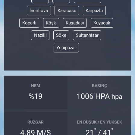
İncirliova
Karacasu
Karpuzlu
Koçarlı
Köşk
Kuşadası
Kuyucak
Nazilli
Söke
Sultanhisar
Yenipazar
NEM
BASINÇ
%19
1006 HPA
hpa
RÜZGAR
EN DÜŞÜK / EN YÜKSEK
°
°
4.89 M/S
21
/ 41