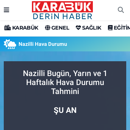
Karabük Nöbetçi Eczaneler
KARABÜK
GENEL
SAĞLIK
EĞİTİ
Karabük Hava Durumu
Nazilli Hava Durumu
Karabük Trafik Yoğunluk Haritası
Süper Lig Puan Durumu ve Fikstür
Nazilli Bugün, Yarın ve 1
Haftalık Hava Durumu
Tüm Manşetler
Tahmini
Son Dakika Haberleri
ŞU AN
Haber Arşivi