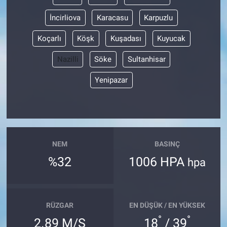
İncirliova
Karacasu
Karpuzlu
Koçarlı
Köşk
Kuşadası
Kuyucak
Nazilli
Söke
Sultanhisar
Yenipazar
NEM
BASINÇ
%32
1006 HPA
hpa
RÜZGAR
EN DÜŞÜK / EN YÜKSEK
°
°
2.89 M/S
18
/ 39