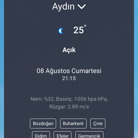
Aydın
°
25
Açık
08 Ağustos Cumartesi
21:15
Nem: %32, Basınç: 1006 hpa hPa,
Rüzgar: 2.89 m/s
Bozdoğan
Buharkent
Çine
Didim
Efeler
Germencik