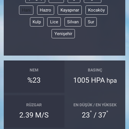
Hani
Hazro
Kayapınar
Kocaköy
Kulp
Lice
Silvan
Sur
Yenişehir
NEM
BASINÇ
%23
1005 HPA
hpa
RÜZGAR
EN DÜŞÜK / EN YÜKSEK
°
°
2.39 M/S
23
/ 37