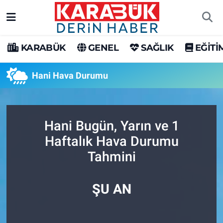
Karabük Nöbetçi Eczaneler
KARABÜK
GENEL
SAĞLIK
EĞİTİ
Karabük Hava Durumu
Hani Hava Durumu
Karabük Trafik Yoğunluk Haritası
Süper Lig Puan Durumu ve Fikstür
Hani Bugün, Yarın ve 1
Haftalık Hava Durumu
Tüm Manşetler
Tahmini
Son Dakika Haberleri
ŞU AN
Haber Arşivi