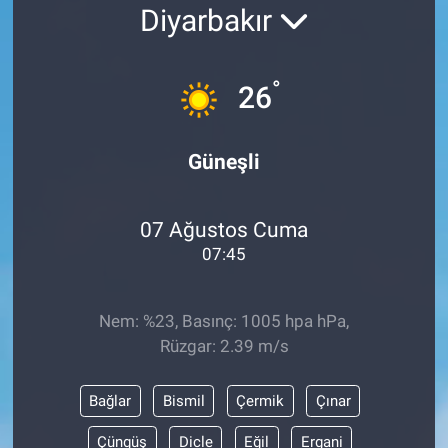
Diyarbakır
°
26
Güneşli
07 Ağustos Cuma
07:45
Nem: %23, Basınç: 1005 hpa hPa,
Rüzgar: 2.39 m/s
Bağlar
Bismil
Çermik
Çınar
Çüngüş
Dicle
Eğil
Ergani