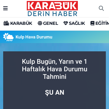
Karabük Nöbetçi Eczaneler
KARABÜK
GENEL
SAĞLIK
EĞİTİ
Karabük Hava Durumu
Kulp Hava Durumu
Karabük Trafik Yoğunluk Haritası
Süper Lig Puan Durumu ve Fikstür
Kulp Bugün, Yarın ve 1
Haftalık Hava Durumu
Tüm Manşetler
Tahmini
Son Dakika Haberleri
ŞU AN
Haber Arşivi