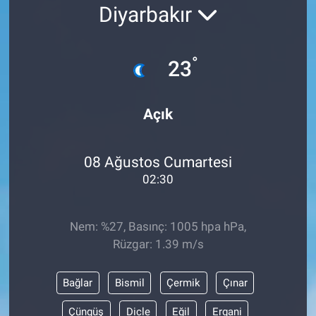
Diyarbakır
°
23
Açık
08 Ağustos Cumartesi
02:30
Nem: %27, Basınç: 1005 hpa hPa,
Rüzgar: 1.39 m/s
Bağlar
Bismil
Çermik
Çınar
Çüngüş
Dicle
Eğil
Ergani