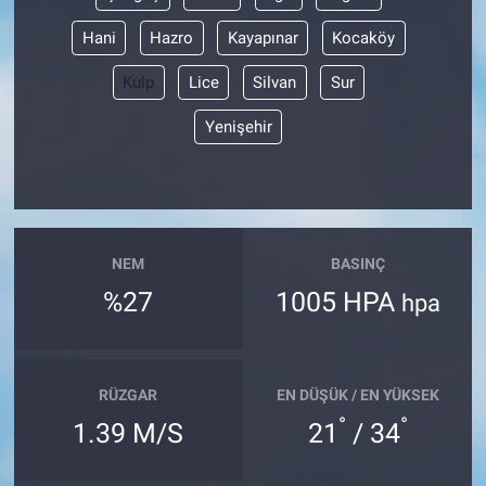
Hani
Hazro
Kayapınar
Kocaköy
Kulp
Lice
Silvan
Sur
Yenişehir
NEM
BASINÇ
%27
1005 HPA
hpa
RÜZGAR
EN DÜŞÜK / EN YÜKSEK
°
°
1.39 M/S
21
/ 34