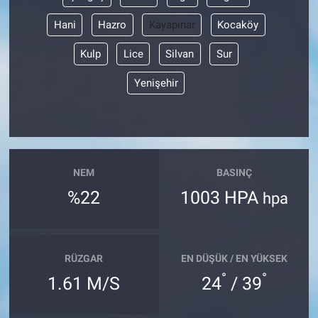
Hani
Hazro
Kayapınar
Kocaköy
Kulp
Lice
Silvan
Sur
Yenişehir
NEM
BASINÇ
%22
1003 HPA
hpa
RÜZGAR
EN DÜŞÜK / EN YÜKSEK
°
°
1.61 M/S
24
/ 39