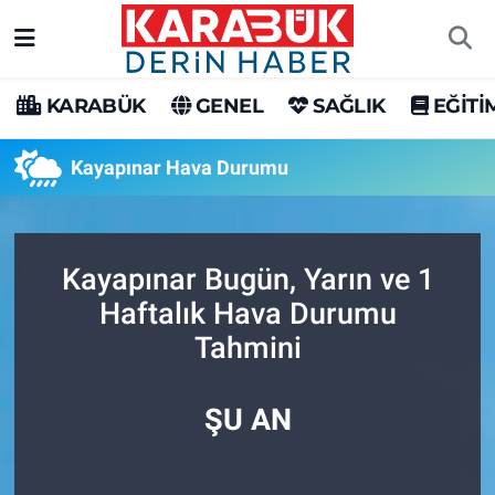
Karabük Nöbetçi Eczaneler
KARABÜK
GENEL
SAĞLIK
EĞİTİ
Karabük Hava Durumu
Kayapınar Hava Durumu
Karabük Trafik Yoğunluk Haritası
Süper Lig Puan Durumu ve Fikstür
Kayapınar Bugün, Yarın ve 1
Haftalık Hava Durumu
Tüm Manşetler
Tahmini
Son Dakika Haberleri
ŞU AN
Haber Arşivi