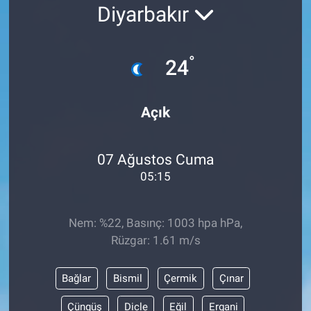
Diyarbakır
°
24
Açık
07 Ağustos Cuma
05:15
Nem: %22, Basınç: 1003 hpa hPa,
Rüzgar: 1.61 m/s
Bağlar
Bismil
Çermik
Çınar
Çüngüş
Dicle
Eğil
Ergani