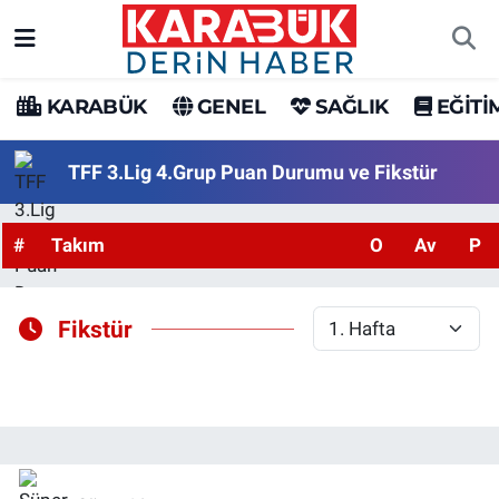
Karabük Nöbetçi Eczaneler
KARABÜK
GENEL
SAĞLIK
EĞİTİ
Karabük Hava Durumu
TFF 3.Lig 4.Grup Puan Durumu ve Fikstür
Karabük Trafik Yoğunluk Haritası
#
Takım
O
Av
P
Süper Lig Puan Durumu ve Fikstür
Tüm Manşetler
Fikstür
Son Dakika Haberleri
Haber Arşivi