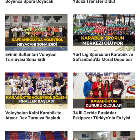
Boyunca Spora Doyacak
Yıldızı Transfer Oldu!
Evinin Sultanları Voleybol
Yurt Lig Sporcuları Karabük ve
Turnuvası Sona Erdi
Safranbolu’da Moral Depoladı
Voleybolun Kalbi Karabük’te
34 İli Geride Bıraktılar:
Atıyor: Dev Turnuva Başladı
Eskipazar Türkiye’nin En İyisi