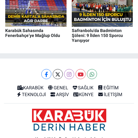
Karabük Sahasında
Safranbolu'da Badminton
Fenerbahçe’ye Mağlup Oldu
Şöleni: 9 İlden 150 Sporcu
Yarışıyor
KARABÜK
GENEL
SAĞLIK
EĞİTİM
TEKNOLOJİ
ARŞİV
KÜNYE
İLETİŞİM