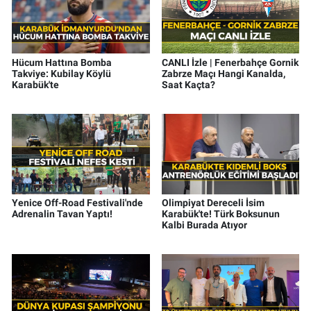
Hücum Hattına Bomba
CANLI İzle | Fenerbahçe Gornik
Takviye: Kubilay Köylü
Zabrze Maçı Hangi Kanalda,
Karabük'te
Saat Kaçta?
Yenice Off-Road Festivali'nde
Olimpiyat Dereceli İsim
Adrenalin Tavan Yaptı!
Karabük'te! Türk Boksunun
Kalbi Burada Atıyor