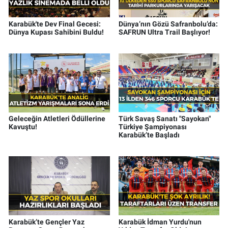
Karabük'te Dev Final Gecesi:
Dünya’nın Gözü Safranbolu’da:
Dünya Kupası Sahibini Buldu!
SAFRUN Ultra Trail Başlıyor!
Geleceğin Atletleri Ödüllerine
Türk Savaş Sanatı "Sayokan"
Kavuştu!
Türkiye Şampiyonası
Karabük’te Başladı
Karabük’te Gençler Yaz
Karabük İdman Yurdu'nun