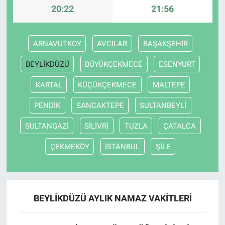
20:22
21:56
ARNAVUTKOY
AVCILAR
BAŞAKŞEHİR
BEYLİKDÜZÜ
BÜYÜKÇEKMECE
ESENYURT
KARTAL
KÜÇÜKÇEKMECE
MALTEPE
PENDİK
SANCAKTEPE
SULTANBEYLİ
SULTANGAZİ
SİLİVRİ
TUZLA
ÇATALCA
ÇEKMEKÖY
İSTANBUL
ŞİLE
BEYLİKDÜZÜ AYLIK NAMAZ VAKITLERI