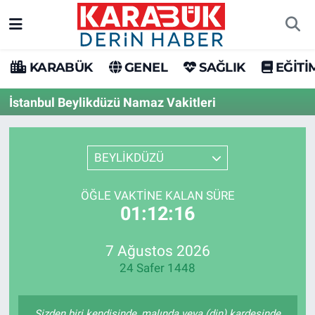
Karabük Nöbetçi Eczaneler
KARABÜK
GENEL
SAĞLIK
EĞİTİ
Karabük Hava Durumu
İstanbul Beylikdüzü Namaz Vakitleri
Karabük Trafik Yoğunluk Haritası
BEYLİKDÜZÜ
Süper Lig Puan Durumu ve Fikstür
ÖĞLE VAKTINE KALAN SÜRE
Tüm Manşetler
01:12:16
Son Dakika Haberleri
7 Ağustos 2026
24 Safer 1448
Haber Arşivi
Sizden biri kendisinde, malında veya (din) kardeşinde