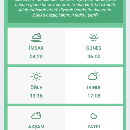
hoşuna giden bir şey görürse "mâşâallah, bârekallâh,
Allah mübarek etsin" diyerek bereketle dua etsin.
Çünkü nazar, haktır. (Hadis-i şerif)
İMSAK
GÜNEŞ
04:20
06:00
ÖĞLE
İKINDI
13:16
17:08
AKŞAM
YATSI