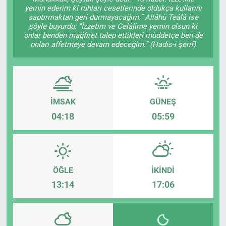
yemin ederim ki ruhları cesetlerinde oldukça kullarını
saptırmaktan geri durmayacağım." Allâhü Teâlâ ise
şöyle buyurdu: "İzzetim ve Celâlime yemin olsun ki
onlar benden mağfiret talep ettikleri müddetçe ben de
onları affetmeye devam edeceğim." (Hadis-i şerif)
İMSAK
GÜNEŞ
04:18
05:59
ÖĞLE
İKINDI
13:14
17:06