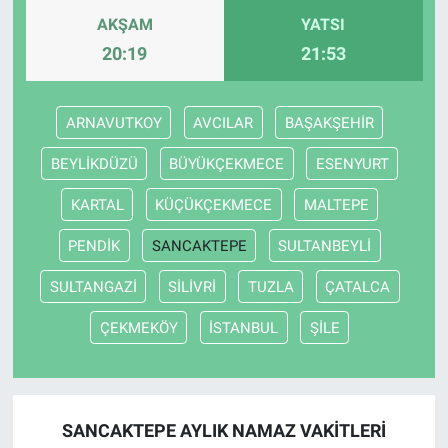
AKŞAM
YATSI
20:19
21:53
ARNAVUTKOY
AVCILAR
BAŞAKŞEHİR
BEYLİKDÜZÜ
BÜYÜKÇEKMECE
ESENYURT
KARTAL
KÜÇÜKÇEKMECE
MALTEPE
PENDİK
SANCAKTEPE
SULTANBEYLİ
SULTANGAZİ
SİLİVRİ
TUZLA
ÇATALCA
ÇEKMEKÖY
İSTANBUL
ŞİLE
SANCAKTEPE AYLIK NAMAZ VAKITLERI