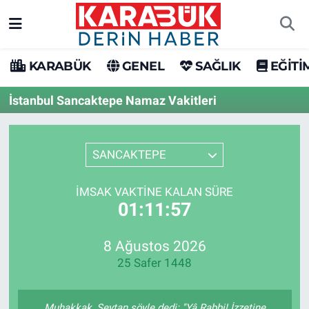
Karabük Nöbetçi Eczaneler
KARABÜK
GENEL
SAĞLIK
EĞİTİ
Karabük Hava Durumu
İstanbul Sancaktepe Namaz Vakitleri
Karabük Trafik Yoğunluk Haritası
SANCAKTEPE
Süper Lig Puan Durumu ve Fikstür
İMSAK VAKTINE KALAN SÜRE
Tüm Manşetler
01:11:57
Son Dakika Haberleri
8 Ağustos 2026
25 Safer 1448
Haber Arşivi
Muhakkak, Şeytan şöyle dedi: "Yâ Rabbi! İzzetine