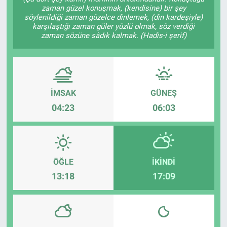
zaman güzel konuşmak, (kendisine) bir şey
söylenildiği zaman güzelce dinlemek, (din kardeşiyle)
karşılaştığı zaman güler yüzlü olmak, söz verdiği
zaman sözüne sâdık kalmak. (Hadis-i şerif)
İMSAK
GÜNEŞ
04:23
06:03
ÖĞLE
İKINDI
13:18
17:09