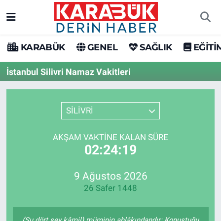
Karabük Nöbetçi Eczaneler
KARABÜK
GENEL
SAĞLIK
EĞİTİ
Karabük Hava Durumu
İstanbul Silivri Namaz Vakitleri
Karabük Trafik Yoğunluk Haritası
SİLİVRİ
Süper Lig Puan Durumu ve Fikstür
AKŞAM VAKTINE KALAN SÜRE
Tüm Manşetler
02:24:19
Son Dakika Haberleri
9 Ağustos 2026
26 Safer 1448
Haber Arşivi
(Şu dört şey kâmil) müminin ahlâkındandır: Konuştuğu