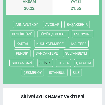
AKŞAM
YATSI
20:22
21:55
ARNAVUTKOY
AVCILAR
BAŞAKŞEHİR
BEYLİKDÜZÜ
BÜYÜKÇEKMECE
ESENYURT
KARTAL
KÜÇÜKÇEKMECE
MALTEPE
PENDİK
SANCAKTEPE
SULTANBEYLİ
SULTANGAZİ
SİLİVRİ
TUZLA
ÇATALCA
ÇEKMEKÖY
İSTANBUL
ŞİLE
SİLİVRİ AYLIK NAMAZ VAKITLERI