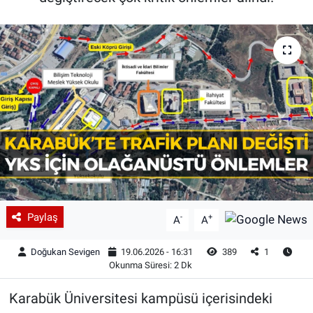
Paylaş
-
+
A
A
Doğukan Sevigen
19.06.2026 - 16:31
389
1
Okunma Süresi: 2 Dk
Karabük Üniversitesi kampüsü içerisindeki