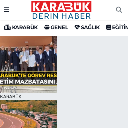
Karabük Nöbetçi Eczaneler
KARABÜK
GENEL
SAĞLIK
EĞİTİ
Karabük Hava Durumu
Karabük Trafik Yoğunluk Haritası
Süper Lig Puan Durumu ve Fikstür
Tüm Manşetler
Son Dakika Haberleri
KARABÜK
Haber Arşivi