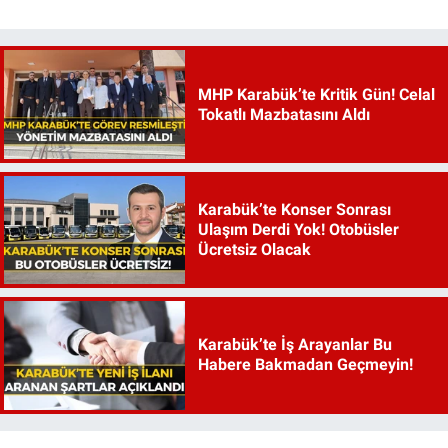
MHP Karabük’te Kritik Gün! Celal
Tokatlı Mazbatasını Aldı
Karabük’te Konser Sonrası
Ulaşım Derdi Yok! Otobüsler
Ücretsiz Olacak
Karabük’te İş Arayanlar Bu
Habere Bakmadan Geçmeyin!