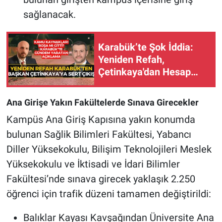
sağlanacak.
Karabük’te Şok İddia:
Yeniden Refah,
Çetinkaya'dan Hesap
Sordu!
Ana Girişe Yakın Fakültelerde Sınava Girecekler
Kampüs Ana Giriş Kapısına yakın konumda
bulunan Sağlik Bilimleri Fakültesi, Yabancı
Diller Yüksekokulu, Bilişim Teknolojileri Meslek
Yüksekokulu ve İktisadi ve İdari Bilimler
Fakültesi’nde sınava girecek yaklaşık 2.250
öğrenci için trafik düzeni tamamen değiştirildi:
Balıklar Kayası Kavşağından Üniversite Ana