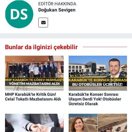
EDITÖR HAKKINDA
Doğukan Sevigen
Bunlar da ilginizi çekebilir
MHP Karabük’te Kritik Gün!
Karabük’te Konser Sonrası
Celal Tokatlı Mazbatasını Aldı
Ulaşım Derdi Yok! Otobüsler
Ücretsiz Olacak