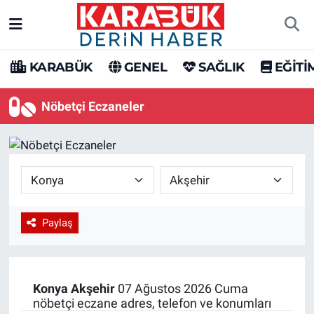
Karabük Nöbetçi Eczaneler
KARABÜK
GENEL
SAĞLIK
EĞİTİ
Karabük Hava Durumu
Nöbetçi Eczaneler
Karabük Trafik Yoğunluk Haritası
Süper Lig Puan Durumu ve Fikstür
Tüm Manşetler
Paylaş
Son Dakika Haberleri
Haber Arşivi
Konya
Akşehir
07 Ağustos 2026 Cuma
nöbetçi eczane adres, telefon ve konumları