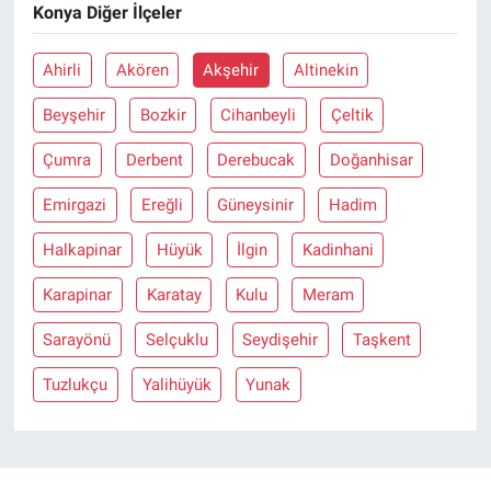
Konya Diğer İlçeler
Ahirli
Akören
Akşehir
Altinekin
Beyşehir
Bozkir
Cihanbeyli
Çeltik
Çumra
Derbent
Derebucak
Doğanhisar
Emirgazi
Ereğli
Güneysinir
Hadim
Halkapinar
Hüyük
İlgin
Kadinhani
Karapinar
Karatay
Kulu
Meram
Sarayönü
Selçuklu
Seydişehir
Taşkent
Tuzlukçu
Yalihüyük
Yunak