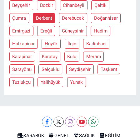
Beyşehir
Bozkir
Cihanbeyli
Çeltik
Çumra
Derbent
Derebucak
Doğanhisar
Emirgazi
Ereğli
Güneysinir
Hadim
Halkapinar
Hüyük
İlgin
Kadinhani
Karapinar
Karatay
Kulu
Meram
Sarayönü
Selçuklu
Seydişehir
Taşkent
Tuzlukçu
Yalihüyük
Yunak
KARABÜK
GENEL
SAĞLIK
EĞİTİM