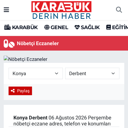
Karabük Nöbetçi Eczaneler
KARABÜK
GENEL
SAĞLIK
EĞİTİ
Karabük Hava Durumu
Nöbetçi Eczaneler
Karabük Trafik Yoğunluk Haritası
Süper Lig Puan Durumu ve Fikstür
Tüm Manşetler
Paylaş
Son Dakika Haberleri
Haber Arşivi
Konya
Derbent
06 Ağustos 2026 Perşembe
nöbetçi eczane adres, telefon ve konumları