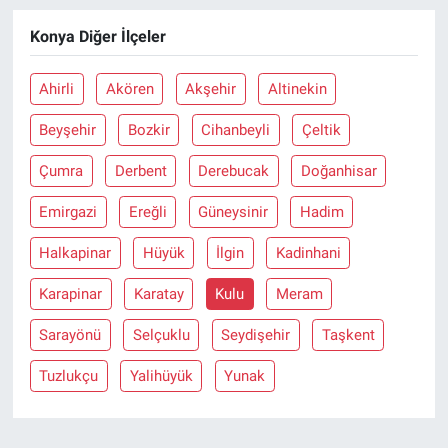
Konya Diğer İlçeler
Ahirli
Akören
Akşehir
Altinekin
Beyşehir
Bozkir
Cihanbeyli
Çeltik
Çumra
Derbent
Derebucak
Doğanhisar
Emirgazi
Ereğli
Güneysinir
Hadim
Halkapinar
Hüyük
İlgin
Kadinhani
Karapinar
Karatay
Kulu
Meram
Sarayönü
Selçuklu
Seydişehir
Taşkent
Tuzlukçu
Yalihüyük
Yunak