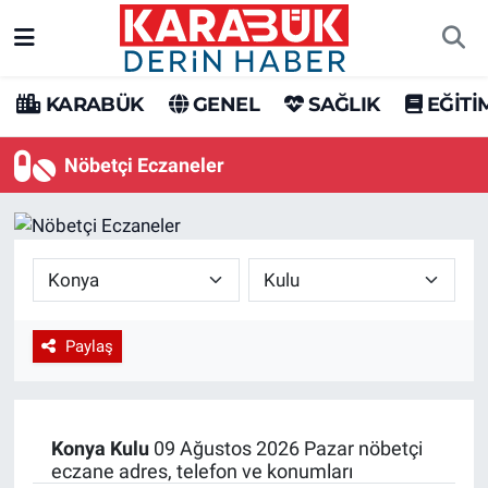
Karabük Nöbetçi Eczaneler
KARABÜK
GENEL
SAĞLIK
EĞİTİ
Karabük Hava Durumu
Nöbetçi Eczaneler
Karabük Trafik Yoğunluk Haritası
Süper Lig Puan Durumu ve Fikstür
Tüm Manşetler
Paylaş
Son Dakika Haberleri
Haber Arşivi
Konya
Kulu
09 Ağustos 2026 Pazar nöbetçi
eczane adres, telefon ve konumları