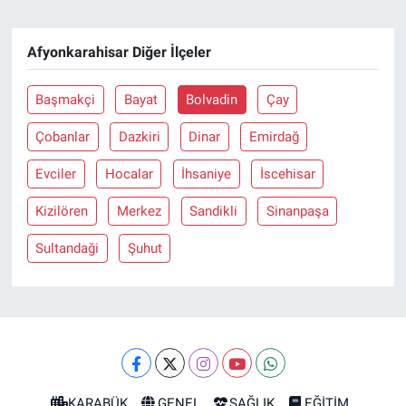
Afyonkarahisar Diğer İlçeler
Başmakçi
Bayat
Bolvadin
Çay
Çobanlar
Dazkiri
Dinar
Emirdağ
Evciler
Hocalar
İhsaniye
İscehisar
Kizilören
Merkez
Sandikli
Sinanpaşa
Sultandaği
Şuhut
KARABÜK
GENEL
SAĞLIK
EĞİTİM