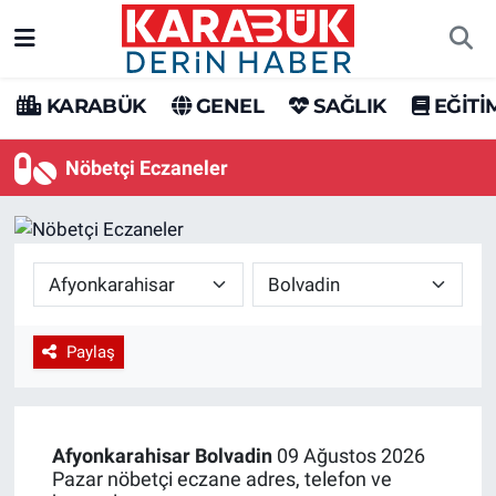
Karabük Nöbetçi Eczaneler
KARABÜK
GENEL
SAĞLIK
EĞİTİ
Karabük Hava Durumu
Nöbetçi Eczaneler
Karabük Trafik Yoğunluk Haritası
Süper Lig Puan Durumu ve Fikstür
Tüm Manşetler
Paylaş
Son Dakika Haberleri
Haber Arşivi
Afyonkarahisar
Bolvadin
09 Ağustos 2026
Pazar nöbetçi eczane adres, telefon ve