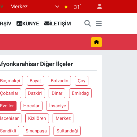
°
Merkez
69
31
06
RŞİV
KÜNYE
İLETİŞİM
.1
21
39
8
fyonkarahisar Diğer İlçeler
Başmakçi
Bayat
Bolvadin
Çay
Çobanlar
Dazkiri
Dinar
Emirdağ
Evciler
Hocalar
İhsaniye
İscehisar
Kizilören
Merkez
Sandikli
Sinanpaşa
Sultandaği