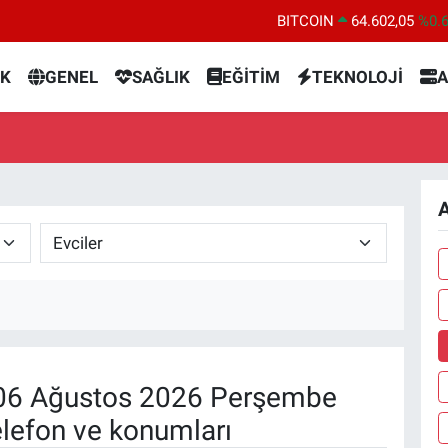
BITCOIN
64.602,05
%0.
DOLAR
47,5986
%0.
K
GENEL
SAĞLIK
EĞİTİM
TEKNOLOJİ
A
EURO
55,0700
%0
STERLİN
64,2438
%0.
GRAM ALTIN
6518.23
%0.
BİST100
13.768
%4
A
6 Ağustos 2026 Perşembe
elefon ve konumları