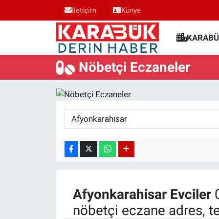
İletişim
Künye
Karabük Nöbetçi Eczaneler
KARABÜ
Karabük Hava Durumu
Nöbetçi Eczaneler
Karabük Trafik Yoğunluk Haritası
Süper Lig Puan Durumu ve Fikstür
Tüm Manşetler
Son Dakika Haberleri
Haber Arşivi
Afyonkarahisar
Evciler
0
nöbetçi eczane adres, t