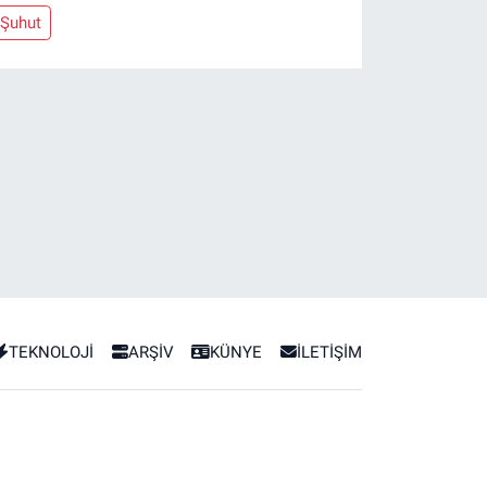
Şuhut
TEKNOLOJİ
ARŞİV
KÜNYE
İLETİŞİM