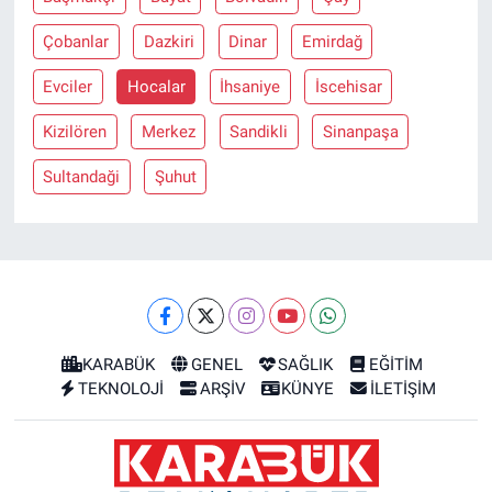
Çobanlar
Dazkiri
Dinar
Emirdağ
Evciler
Hocalar
İhsaniye
İscehisar
Kizilören
Merkez
Sandikli
Sinanpaşa
Sultandaği
Şuhut
KARABÜK
GENEL
SAĞLIK
EĞİTİM
TEKNOLOJİ
ARŞİV
KÜNYE
İLETİŞİM