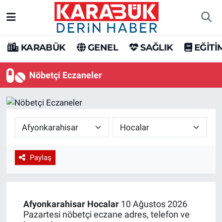
Karabük Nöbetçi Eczaneler
KARABÜK
GENEL
SAĞLIK
EĞİTİ
Karabük Hava Durumu
Nöbetçi Eczaneler
Karabük Trafik Yoğunluk Haritası
Süper Lig Puan Durumu ve Fikstür
Tüm Manşetler
Paylaş
Son Dakika Haberleri
Haber Arşivi
Afyonkarahisar
Hocalar
10 Ağustos 2026
Pazartesi nöbetçi eczane adres, telefon ve