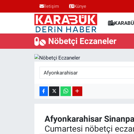
İletişim
Künye
Karabük Nöbetçi Eczaneler
KARABÜ
Karabük Hava Durumu
Nöbetçi Eczaneler
Karabük Trafik Yoğunluk Haritası
Süper Lig Puan Durumu ve Fikstür
Tüm Manşetler
Son Dakika Haberleri
Haber Arşivi
Afyonkarahisar
Sinanp
Cumartesi nöbetçi eczan