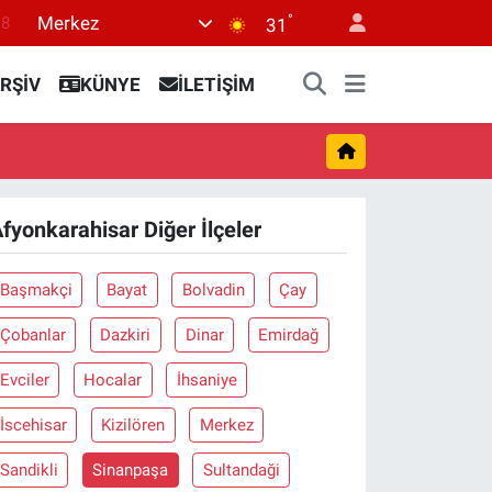
°
Merkez
18
31
18
RŞİV
KÜNYE
İLETİŞİM
32
38
03
14
fyonkarahisar Diğer İlçeler
Başmakçi
Bayat
Bolvadin
Çay
Çobanlar
Dazkiri
Dinar
Emirdağ
Evciler
Hocalar
İhsaniye
İscehisar
Kizilören
Merkez
Sandikli
Sinanpaşa
Sultandaği