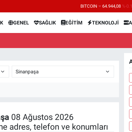
BITCOIN
64.944,08
%-0.
DOLAR
47,7436
%0.
K
GENEL
SAĞLIK
EĞİTİM
TEKNOLOJİ
A
EURO
55,2510
%0.
STERLİN
64,4811
%0.
GRAM ALTIN
6660.55
%0.
BİST100
13.779
%-
A
aşa
08 Ağustos 2026
e adres, telefon ve konumları