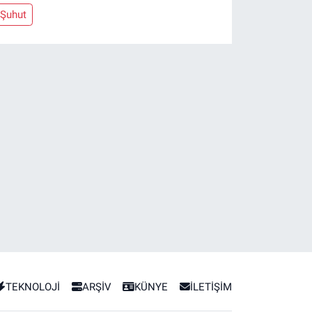
Şuhut
TEKNOLOJİ
ARŞİV
KÜNYE
İLETİŞİM