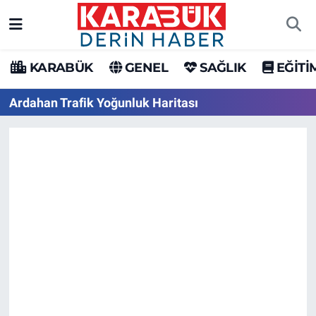
Karabük Nöbetçi Eczaneler
KARABÜK
GENEL
SAĞLIK
EĞİTİ
Karabük Hava Durumu
Ardahan Trafik Yoğunluk Haritası
Karabük Trafik Yoğunluk Haritası
Süper Lig Puan Durumu ve Fikstür
Tüm Manşetler
Son Dakika Haberleri
Haber Arşivi