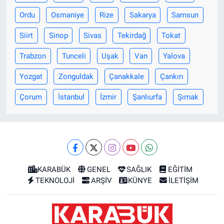
Ordu
Osmaniye
Rize
Sakarya
Samsun
Siirt
Sinop
Sivas
Tekirdağ
Tokat
Trabzon
Tunceli
Uşak
Van
Yalova
Yozgat
Zonguldak
Çanakkale
Çankırı
Çorum
İstanbul
İzmir
Şanlıurfa
Şırnak
KARABÜK
GENEL
SAĞLIK
EĞİTİM
TEKNOLOJİ
ARŞİV
KÜNYE
İLETİŞİM