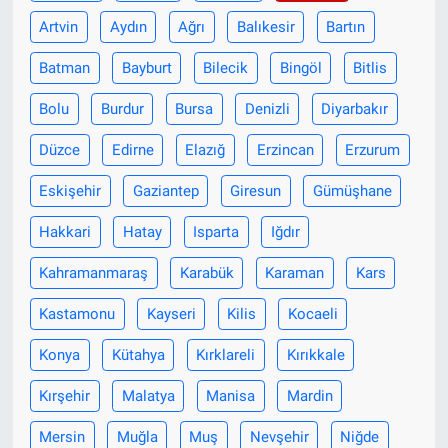
Artvin
Aydın
Ağrı
Balıkesir
Bartın
Batman
Bayburt
Bilecik
Bingöl
Bitlis
Bolu
Burdur
Bursa
Denizli
Diyarbakır
Düzce
Edirne
Elazığ
Erzincan
Erzurum
Eskişehir
Gaziantep
Giresun
Gümüşhane
Hakkari
Hatay
Isparta
Iğdır
Kahramanmaraş
Karabük
Karaman
Kars
Kastamonu
Kayseri
Kilis
Kocaeli
Konya
Kütahya
Kırklareli
Kırıkkale
Kırşehir
Malatya
Manisa
Mardin
Mersin
Muğla
Muş
Nevşehir
Niğde