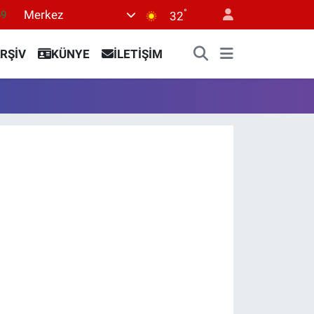
°
Merkez
69
32
06
RŞİV
KÜNYE
İLETİŞİM
02
.2
32
8