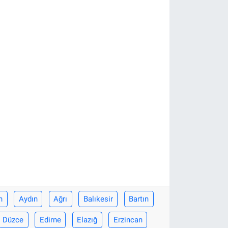
n
Aydın
Ağrı
Balıkesir
Bartın
Düzce
Edirne
Elazığ
Erzincan