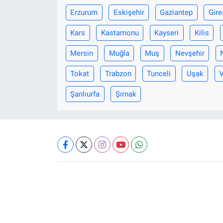
Erzurum
Eskişehir
Gaziantep
Gire
Kars
Kastamonu
Kayseri
Kilis
Mersin
Muğla
Muş
Nevşehir
Tokat
Trabzon
Tunceli
Uşak
Şanlıurfa
Şırnak