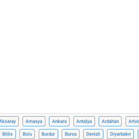
Aksaray
Amasya
Ankara
Antalya
Ardahan
Artvi
Bitlis
Bolu
Burdur
Bursa
Denizli
Diyarbakır