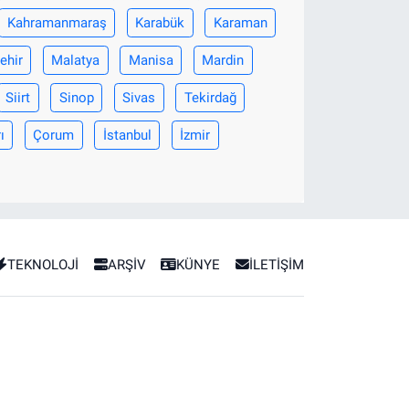
Kahramanmaraş
Karabük
Karaman
ehir
Malatya
Manisa
Mardin
Siirt
Sinop
Sivas
Tekirdağ
ı
Çorum
İstanbul
İzmir
TEKNOLOJİ
ARŞİV
KÜNYE
İLETİŞİM