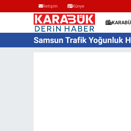
İletişim
Künye
Karabük Nöbetçi Eczaneler
KARABÜ
Karabük Hava Durumu
Samsun Trafik Yoğunluk Ha
Karabük Trafik Yoğunluk Haritası
Süper Lig Puan Durumu ve Fikstür
Tüm Manşetler
Son Dakika Haberleri
Haber Arşivi