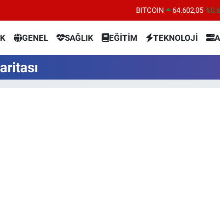
BITCOIN
64.602,05
%0.
DOLAR
47,6006
%0.
K
GENEL
SAĞLIK
EĞİTİM
TEKNOLOJİ
A
EURO
55,0250
%0.
STERLİN
64,2398
%0
ritası
GRAM ALTIN
6513.94
%0.
BİST100
13.768
%4