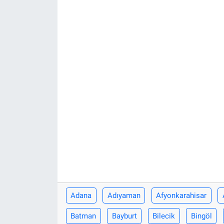
Adana
Adıyaman
Afyonkarahisar
Batman
Bayburt
Bilecik
Bingöl