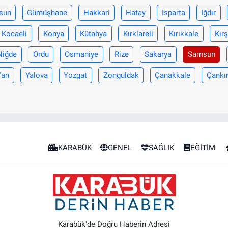
sun
Gümüşhane
Hakkari
Hatay
Isparta
Iğdır
Kocaeli
Konya
Kütahya
Kırklareli
Kırıkkale
Kırş
Niğde
Ordu
Osmaniye
Rize
Sakarya
Samsun
Van
Yalova
Yozgat
Zonguldak
Çanakkale
Çankır
KARABÜK
GENEL
SAĞLIK
EĞİTİM
Karabük'de Doğru Haberin Adresi