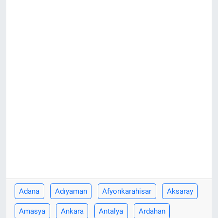
Adana
Adıyaman
Afyonkarahisar
Aksaray
Amasya
Ankara
Antalya
Ardahan