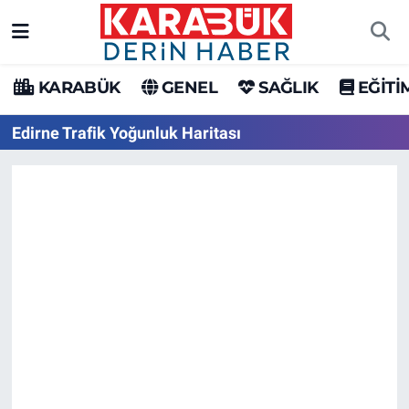
Karabük Nöbetçi Eczaneler
KARABÜK
GENEL
SAĞLIK
EĞİTİ
Karabük Hava Durumu
Edirne Trafik Yoğunluk Haritası
Karabük Trafik Yoğunluk Haritası
Süper Lig Puan Durumu ve Fikstür
Tüm Manşetler
Son Dakika Haberleri
Haber Arşivi