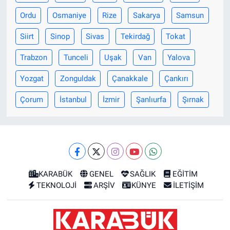
Ordu
Osmaniye
Rize
Sakarya
Samsun
Siirt
Sinop
Sivas
Tekirdağ
Tokat
Trabzon
Tunceli
Uşak
Van
Yalova
Yozgat
Zonguldak
Çanakkale
Çankırı
Çorum
İstanbul
İzmir
Şanlıurfa
Şırnak
KARABÜK
GENEL
SAĞLIK
EĞİTİM
TEKNOLOJİ
ARŞİV
KÜNYE
İLETİŞİM