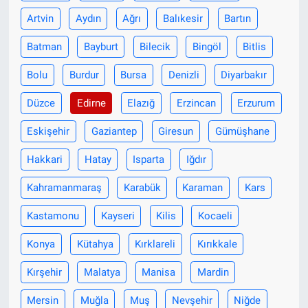
Artvin
Aydın
Ağrı
Balıkesir
Bartın
Batman
Bayburt
Bilecik
Bingöl
Bitlis
Bolu
Burdur
Bursa
Denizli
Diyarbakır
Düzce
Edirne
Elazığ
Erzincan
Erzurum
Eskişehir
Gaziantep
Giresun
Gümüşhane
Hakkari
Hatay
Isparta
Iğdır
Kahramanmaraş
Karabük
Karaman
Kars
Kastamonu
Kayseri
Kilis
Kocaeli
Konya
Kütahya
Kırklareli
Kırıkkale
Kırşehir
Malatya
Manisa
Mardin
Mersin
Muğla
Muş
Nevşehir
Niğde