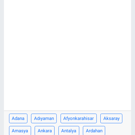
Adana
Adıyaman
Afyonkarahisar
Aksaray
Amasya
Ankara
Antalya
Ardahan