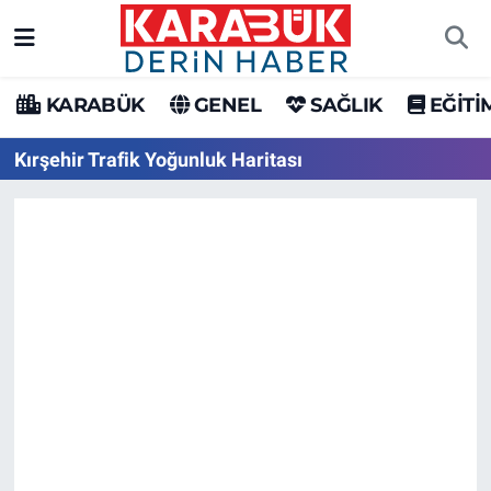
Karabük Nöbetçi Eczaneler
KARABÜK
GENEL
SAĞLIK
EĞİTİ
Karabük Hava Durumu
Kırşehir Trafik Yoğunluk Haritası
Karabük Trafik Yoğunluk Haritası
Süper Lig Puan Durumu ve Fikstür
Tüm Manşetler
Son Dakika Haberleri
Haber Arşivi