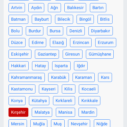
Artvin
Aydın
Ağrı
Balıkesir
Bartın
Batman
Bayburt
Bilecik
Bingöl
Bitlis
Bolu
Burdur
Bursa
Denizli
Diyarbakır
Düzce
Edirne
Elazığ
Erzincan
Erzurum
Eskişehir
Gaziantep
Giresun
Gümüşhane
Hakkari
Hatay
Isparta
Iğdır
Kahramanmaraş
Karabük
Karaman
Kars
Kastamonu
Kayseri
Kilis
Kocaeli
Konya
Kütahya
Kırklareli
Kırıkkale
Kırşehir
Malatya
Manisa
Mardin
Mersin
Muğla
Muş
Nevşehir
Niğde