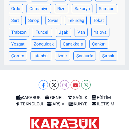
Ordu
Osmaniye
Rize
Sakarya
Samsun
Siirt
Sinop
Sivas
Tekirdağ
Tokat
Trabzon
Tunceli
Uşak
Van
Yalova
Yozgat
Zonguldak
Çanakkale
Çankırı
Çorum
İstanbul
İzmir
Şanlıurfa
Şırnak
KARABÜK
GENEL
SAĞLIK
EĞİTİM
TEKNOLOJİ
ARŞİV
KÜNYE
İLETİŞİM